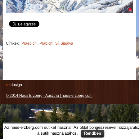
Címkék:
Praebichl
,
Präbichl
,
Sí
,
Sípálya
© 2014 Haus Erzberg - Ausztria | haus-erzberg.com
Az haus-erzberg.com sütiket használ. Az oldal böngészésével hozzájáruls
a sütik használatához.
Rendben