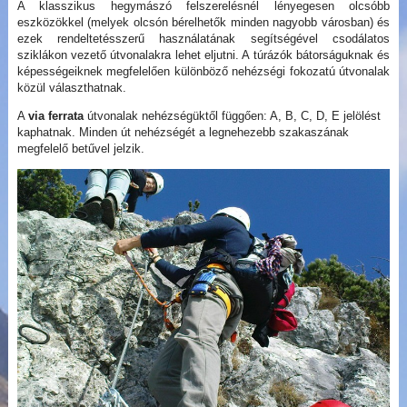
A klasszikus hegymászó felszerelésnél lényegesen olcsóbb
eszközökkel (melyek olcsón bérelhetők minden nagyobb városban) és
ezek rendeltetésszerű használatának segítségével csodálatos
sziklákon vezető útvonalakra lehet eljutni. A túrázók bátorságuknak és
képességeiknek megfelelően különböző nehézségi fokozatú útvonalak
közül választhatnak.
A
via ferrata
útvonalak nehézségüktől függően: A, B, C, D, E jelölést
kaphatnak. Minden út nehézségét a legnehezebb szakaszának
megfelelő betűvel jelzik.