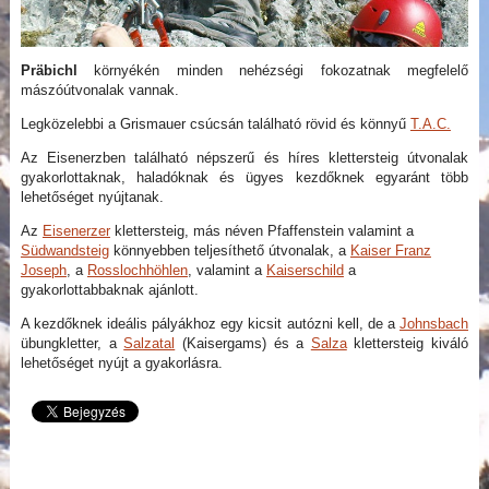
Präbichl
környékén minden nehézségi fokozatnak megfelelő
mászóútvonalak vannak.
Legközelebbi a Grismauer csúcsán található rövid és könnyű
T.A.C.
Az Eisenerzben található népszerű és híres klettersteig útvonalak
gyakorlottaknak, haladóknak és ügyes kezdőknek egyaránt több
lehetőséget nyújtanak.
Az
Eisenerzer
klettersteig, más néven Pfaffenstein valamint a
Südwandsteig
könnyebben teljesíthető útvonalak, a
Kaiser Franz
Joseph
, a
Rosslochhöhlen
, valamint a
Kaiserschild
a
gyakorlottabbaknak ajánlott.
A kezdőknek ideális pályákhoz egy kicsit autózni kell, de a
Johnsbach
übungkletter, a
Salzatal
(Kaisergams) és a
Salza
klettersteig kiváló
lehetőséget nyújt a gyakorlásra.